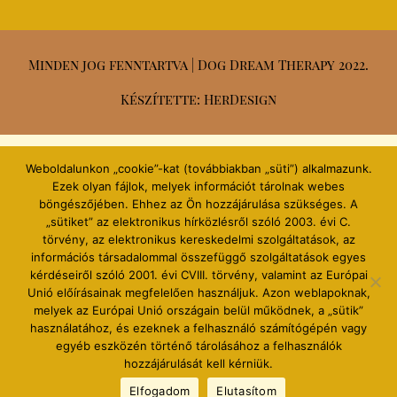
Minden jog fenntartva | Dog Dream Therapy 2022.
Készítette: HerDesign
Weboldalunkon „cookie”-kat (továbbiakban „süti”) alkalmazunk.
Ezek olyan fájlok, melyek információt tárolnak webes
böngészőjében. Ehhez az Ön hozzájárulása szükséges. A
„sütiket” az elektronikus hírközlésről szóló 2003. évi C.
törvény, az elektronikus kereskedelmi szolgáltatások, az
információs társadalommal összefüggő szolgáltatások egyes
kérdéseiről szóló 2001. évi CVIII. törvény, valamint az Európai
Unió előírásainak megfelelően használjuk. Azon weblapoknak,
melyek az Európai Unió országain belül működnek, a „sütik”
használatához, és ezeknek a felhasználó számítógépén vagy
egyéb eszközén történő tárolásához a felhasználók
hozzájárulását kell kérniük.
Elfogadom
Elutasítom