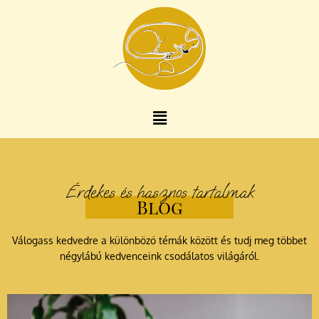
Skip
to
content
Menu
Érdekes és hasznos tartalmak
Blog
Válogass kedvedre a különböző témák között és tudj meg többet
négylábú kedvenceink csodálatos világáról.