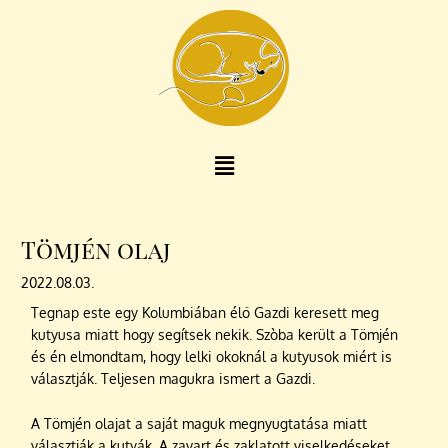
Skip
to
content
Menu
Tömjén olaj
2022.08.03.
Tegnap este egy Kolumbiában élő Gazdi keresett meg
kutyusa miatt hogy segítsek nekik.
Szòba került a Tömjén
és én elmondtam, hogy lelki okoknál a kutyusok miért is
választják. Teljesen magukra ismert a Gazdi.
A Tömjén olajat a saját maguk megnyugtatása miatt
választják a kutyák. A zavart és zaklatott viselkedéseket