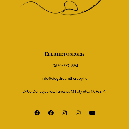
Elérhetőségek
+3620/237-9961
info@dogdreamtherapy.hu
2400 Dunaújváros, Táncsics Mihály utca 17. Fsz. 4.
F
F
I
I
Y
a
a
n
n
o
c
c
s
s
u
e
e
t
t
t