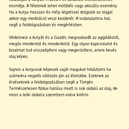
elsimítja. A félelmük lehet múltbéli vagy aktuális esemény.
Ha a kutya hosszan és mély légzéssel dolgozik az olajjal
akkor egy meditáció veszi kezdetét. A tudatalattira hat,
segít a feldolgozásban és megértésben.
Védelmezi a kutyát és a Gazdit, megszabadít az aggódástól,
megóv mindentől és mindenkitől.
Egy olyan kapcsolatot és
bizalmat tud visszaépíteni vagy megerősíteni, amire kevés
olaj képes.
Sajnos a kutyusok képesek saját magukat hibáztatni ha
számukra negatív változás jön az életükbe.
Ezeknek az
érzéseknek a feldolgozásában segít a Tömjén.
Természetesen fizikai hatása miatt is sok oldalú az olaj, de
most a lelki oldalra szerettem volna kitérni.